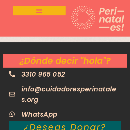
S
a
l
t
a
r
¿Dónde decir "hola"?
a
l
c
3310 965 052
o
n
info@cuidadoresperinatale
t
s.org
e
n
WhatsApp
i
d
¿Deseas Donar?
o