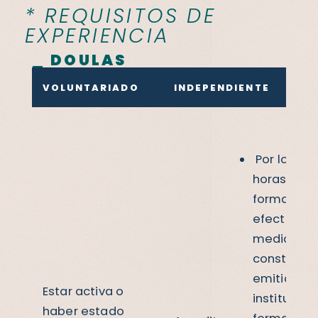
* REQUISITOS DE
EXPERIENCIA
_ DOULAS
VOLUNTARIADO
INDEPENDIENTE
Por lo me
horas de
formación
efectiva p
medio de l
constanci
emitida po
Estar activa o
institución
haber estado