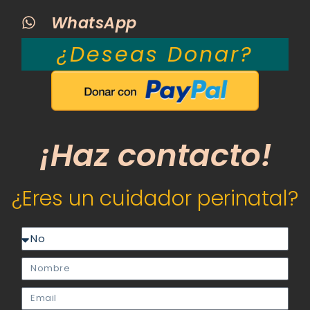
WhatsApp
¿Deseas Donar?
¡Haz contacto!
¿Eres un cuidador perinatal?