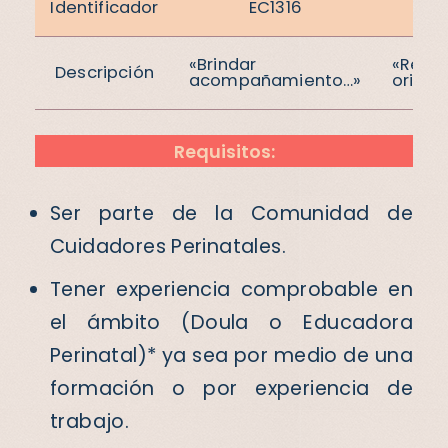
Identificador
EC1316
EC
«Brindar
«Realiz
Descripción
acompañamiento…»
orient
Requisitos:
Ser parte de la Comunidad de
Cuidadores Perinatales.
Tener experiencia comprobable en
el ámbito (Doula o Educadora
Perinatal)* ya sea por medio de una
formación o por experiencia de
trabajo.