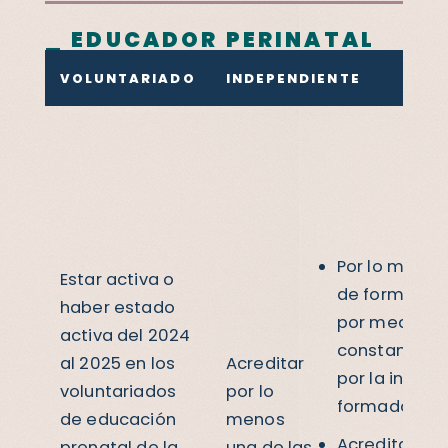
_ EDUCADOR PERINATAL
VOLUNTARIADO
INDEPENDIENTE
Por lo menos
Estar activa o
de formación
haber estado
por medio de
activa del 2024
constancia e
al 2025 en los
Acreditar
por la institu
voluntariados
por lo
formadora.
de educación
menos
Acreditar ha
prenatal de la
una de las