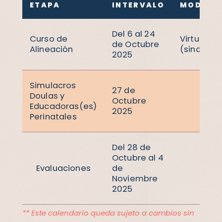
ETAPA
INTERVALO
MODO
Del 6 al 24
Curso de
Virtual
de Octubre
Alineación
(sincróni
2025
Simulacros
27 de
Doulas y
Octubre
Pr
Educadoras(es)
2025
Perinatales
Del 28 de
Octubre al 4
Evaluaciones
de
Pr
Noviembre
2025
** Este calendario queda sujeto a cambios sin