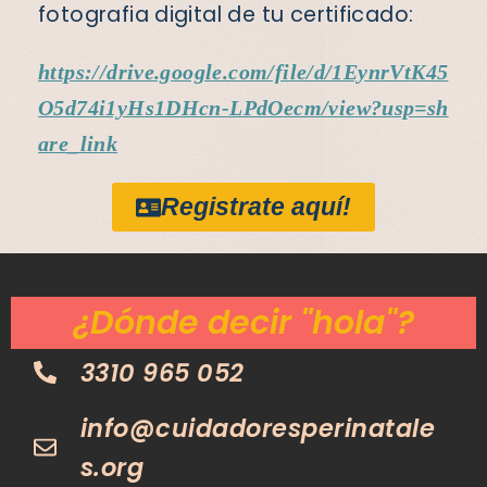
fotografia digital de tu certificado:
https://drive.google.com/file/d/1EynrVtK45
O5d74i1yHs1DHcn-LPdOecm/view?usp=sh
are_link
Registrate aquí!
¿Dónde decir "hola"?
3310 965 052
info@cuidadoresperinatale
s.org