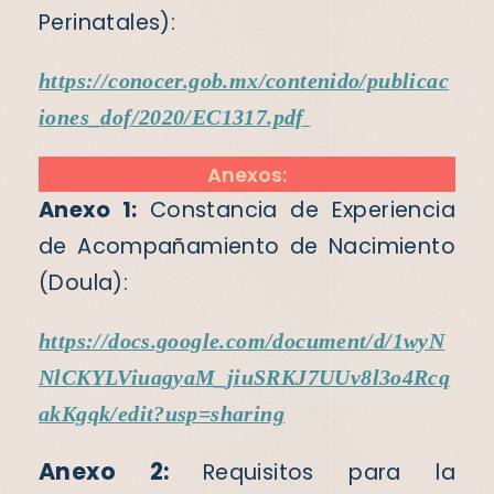
Perinatales):
https://conocer.gob.mx/contenido/publicac
iones_dof/2020/EC1317.pdf
Anexos:
Anexo 1:
Constancia de Experiencia
de Acompañamiento de Nacimiento
(Doula):
https://docs.google.com/document/d/1wyN
NlCKYLViuagyaM_jiuSRKJ7UUv8l3o4Rcq
akKgqk/edit?usp=sharing
Anexo 2:
Requisitos para la