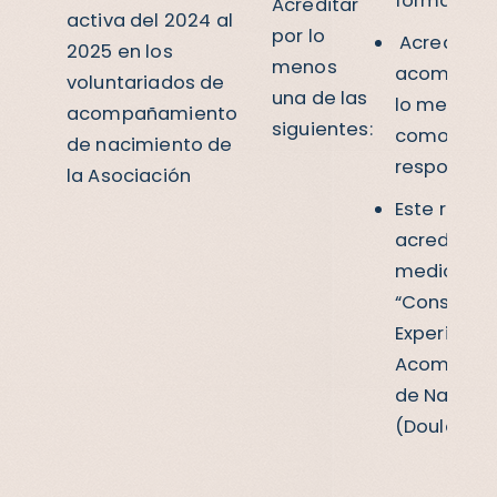
formadora
Acreditar
activa del 2024 al
por lo
Acreditar 
2025 en los
menos
acompaña
voluntariados de
una de las
lo menos 5
acompañamiento
siguientes:
como doul
de nacimiento de
responsabl
la Asociación
Este rubro
acredita p
medio del 
“Constanc
Experienci
Acompaña
de Nacimi
(Doula)”