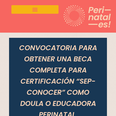
S
a
l
t
a
r
CONVOCATORIA PARA
a
OBTENER UNA BECA
l
c
COMPLETA PARA
o
n
CERTIFICACIÓN “SEP-
t
e
CONOCER” COMO
n
DOULA O EDUCADORA
i
d
PERINATAL.
o