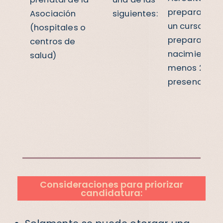
preparado y
Asociación
siguientes:
un curso de
(hospitales o
preparación 
centros de
nacimiento e
salud)
menos 2 oca
presenciales/
Consideraciones para priorizar
candidatura: