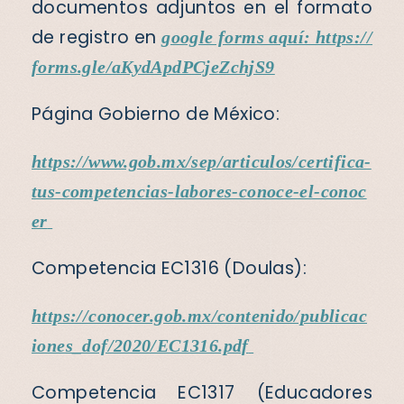
documentos adjuntos en el formato
de registro en
google forms aquí:
https://
forms.gle/aKydApdPCjeZchjS9
Página Gobierno de México:
https://www.gob.mx/sep/articulos/certifica-
tus-competencias-labores-conoce-el-conoc
er
Competencia EC1316 (Doulas):
https://conocer.gob.mx/contenido/publicac
iones_dof/2020/EC1316.pdf
Competencia EC1317 (Educadores